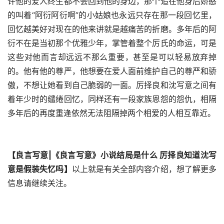
许他的爱人终生都不会回到他的身边，那个追在他身后娇憨
的叫着“阿衍阿衍啊”的小姑娘也永远只存在那一段回忆里，
回忆越美好对现在的他来讲就是越痛苦的折磨。多年后的阿
衍不在是当初那个优雅少年，掌管着整个厉氏的命运，可是
这些对他而言却远远不那么重要，甚至是可以轻易放弃掉
的。他有他的尊严，他想要在爱人面前维护自己的尊严和骄
傲，不想让她看到自己脆弱的一面。厉择良和沈写意之间有
着年少时的缱绻回忆，同样还有一段家族恩怨的怨仇，相隔
多年后的再度重逢依然无法阻隔掉两个相爱的人相互靠近。
【良言写意|《良言写意》小说结局是什么 厉择良知道沈写
意是假装失忆吗】
以上就是有关全部内容介绍，想了解更多
信息请继续关注。