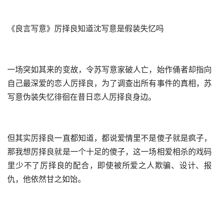
《良言写意》厉择良知道沈写意是假装失忆吗
一场突如其来的变故，令苏写意家破人亡，始作俑者却指向
自己最深爱的恋人厉择良，为了调查出所有事件的真相，苏
写意伪装失忆徘徊在昔日恋人厉择良身边。
但其实厉择良一直都知道，都说爱情里不是傻子就是疯子，
那我想厉择良就是一个十足的傻子，这一场相爱相杀的戏码
里少不了厉择良的配合，即使被所爱之人欺骗、设计、报
仇，他依然甘之如饴。