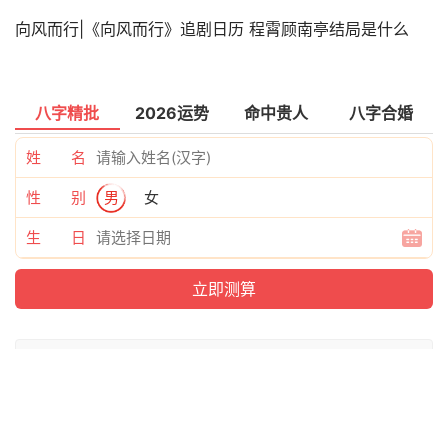
向风而行|《向风而行》追剧日历 程霄顾南亭结局是什么
八字精批
2026运势
命中贵人
八字合婚
姓 名
性 别
男
女
生 日
上一篇：
只吃食物能有
下一篇：
阳了|阳了哪些