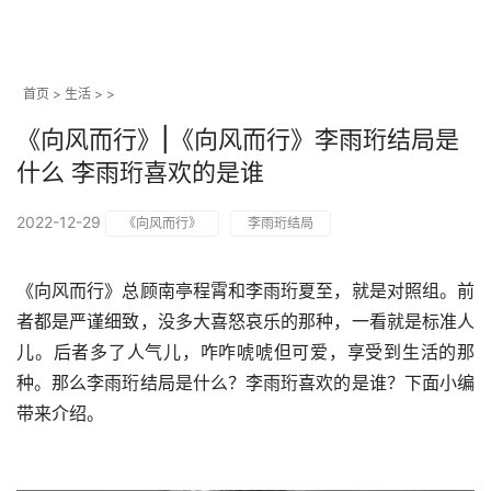
首页
>
生活
> >
《向风而行》|《向风而行》李雨珩结局是
什么 李雨珩喜欢的是谁
2022-12-29
《向风而行》
李雨珩结局
《向风而行》总顾南亭程霄和李雨珩夏至，就是对照组。前
者都是严谨细致，没多大喜怒哀乐的那种，一看就是标准人
儿。后者多了人气儿，咋咋唬唬但可爱，享受到生活的那
种。那么李雨珩结局是什么？李雨珩喜欢的是谁？下面小编
带来介绍。