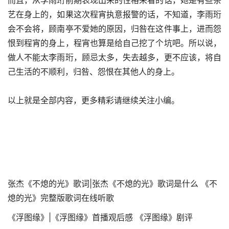
而且，从李雨珩前期表现出来的性格来看的话，她是有些茶
艺在身上的，如果这次程宵执意报警的话，不知道，李雨珩
会不会将，顾南亭不爱她的原因，归咎在这件事上，进而怨
恨到程宵的身上，程宵也算是给自己挖了个坑吧。所以说，
做人不能太李雨珩，顾忌太多，失去越多，更不应该，将自
己生活的不顺利，归咎、怨恨在其他人的身上。
以上就是全部内容，更多精彩请继续关注小编。
张杰《不熄的光》歌词|张杰《不熄的光》歌词是什么 《不
熄的光》完整版歌词在线听歌
《浮图缘》|《浮图缘》首播观后感 《浮图缘》剧评