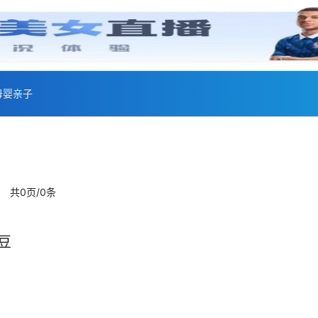
母婴亲子
共0页/0条
豆