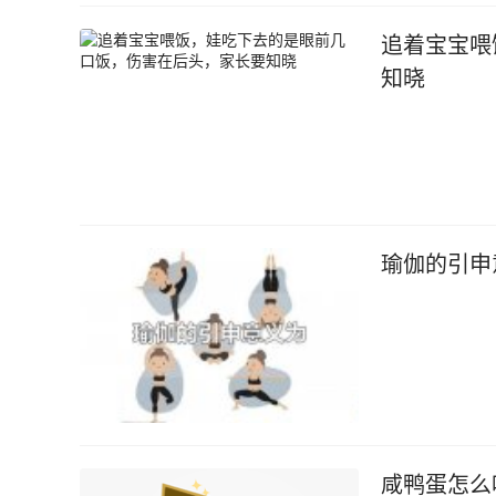
追着宝宝喂
知晓
瑜伽的引申
咸鸭蛋怎么