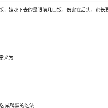
饭，娃吃下去的是眼前几口饭，伤害在后头，家长
意义为
吃 咸鸭蛋的吃法