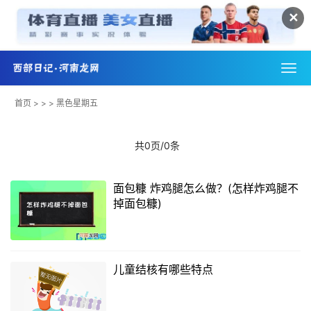
✕
首页
> > > 黑色星期五
共0页/0条
面包糠 炸鸡腿怎么做？(怎样炸鸡腿不
掉面包糠)
儿童结核有哪些特点