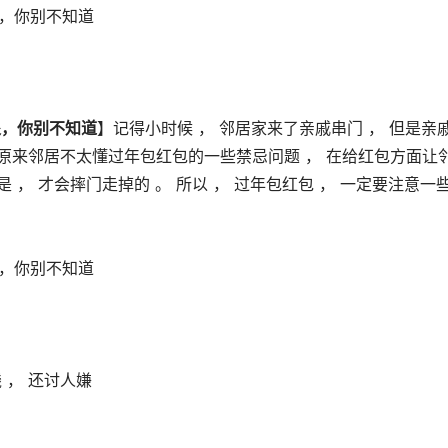
处，你别不知道
】记得小时候 ， 邻居家来了亲戚串门 ， 但是亲
 原来邻居不太懂过年包红包的一些禁忌问题 ， 在给红包方面让
 ， 才会摔门走掉的 。 所以 ， 过年包红包 ， 一定要注意一
 ， 还讨人嫌