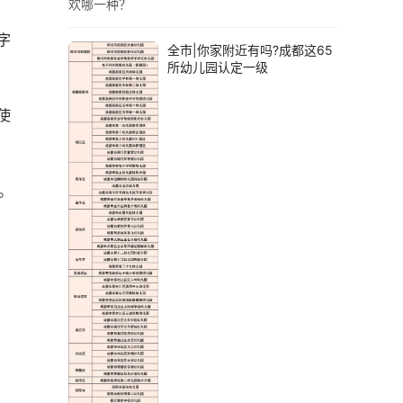
 
全市|你家附近有吗?成都这65
所幼儿园认定一级
使
不过 ， 在这些双数中 ， 有一个数字却是大忌讳 ， 它就是“4” ， 所以在给孩子红包的时候 ， 要避免含有4这个数字 。 
 