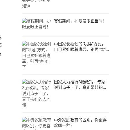
寒假期间，护眼爱眼正当时！
戚
中国家长独创的“哄睡”方式，
邻
自己累娃跟着遭罪，别再“害”
些
娃了
国家大力推行3胎政策，专家
说到点子上了，真正带娃的人
才懂
中外家庭教育的区别，你更喜
欢哪一种？