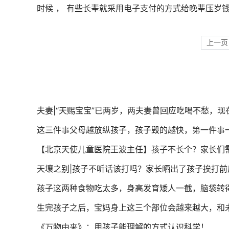
时候 ， 有些长辈就采用电子支付的方式给晚辈压岁钱 
上一页
夫妻|“天赐宝宝”已两岁，两夫妻曾回应吃喝不愁，现
这三件事父母越放纵孩子，孩子毁的越快，第一件事
【北京天使儿童医院王波主任】孩子不长个？家长们
天壤之别|孩子不听话该打吗？家长晒出了孩子挨打
孩子这两种食物吃太多，身高发育矮人一截，脑袋转
生完孩子之后，宝妈身上这三个部位会越来越大，和
《万物由来》：用孩子能理解的方式认识科学！