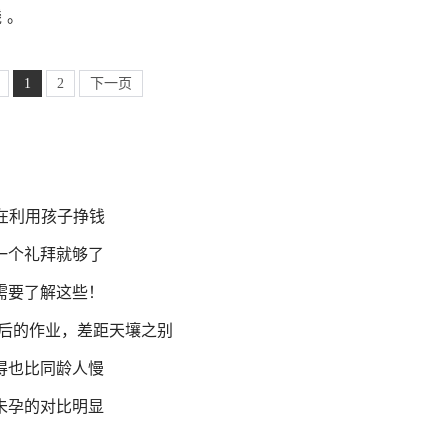
。 
1
2
下一页
在利用孩子挣钱
一个礼拜就够了
需要了解这些！
前后的作业，差距天壤之别
得也比同龄人慢
未孕的对比明显