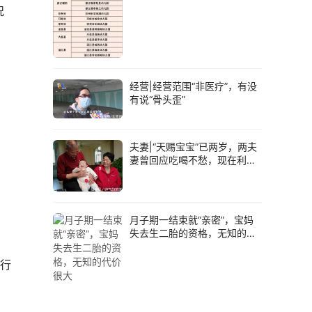
 
经营|经营范围“非医疗”，有没
有说“骨头歪”
夫妻|“天赐宝宝”已两岁，两夫
妻曾回应吃喝不愁，现在利用
孩子挣钱
月子期一结束就“亲密”，宝妈
失去生二胎的资格，无知的代
价很大
行 