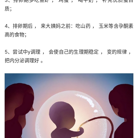
3、排卵期多吃鱼虾 ， 鸡蛋 ， 喝牛奶 ， 补充优质蛋白
质；
4、排卵期后 ， 来大姨妈之前：吃山药 ， 玉米等含孕酮素
高的食物；
5、尝试中y调理 ， 会使自己的生理期稳定 ， 变的规律 ， 
把内分泌调理好 。 